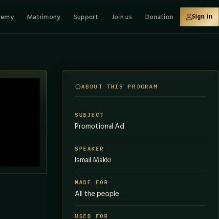
demy
Matrimony
Support
Join us
Donation
Sign in
ABOUT THIS PROGRAM
SUBJECT
Promotional Ad
SPEAKER
Ismail Makki
MADE FOR
All the people
USED FOR