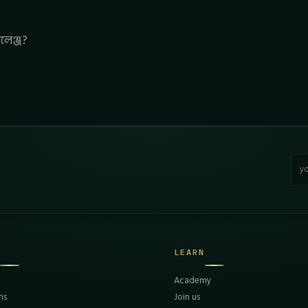
লেঞ্জ?
Emai
H
LEARN
Academy
ms
Join us